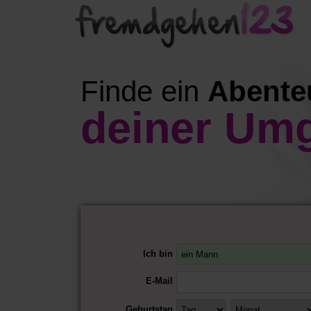
Finde ein
Abente
deiner Um
Ich bin
E-Mail
Geburtstag